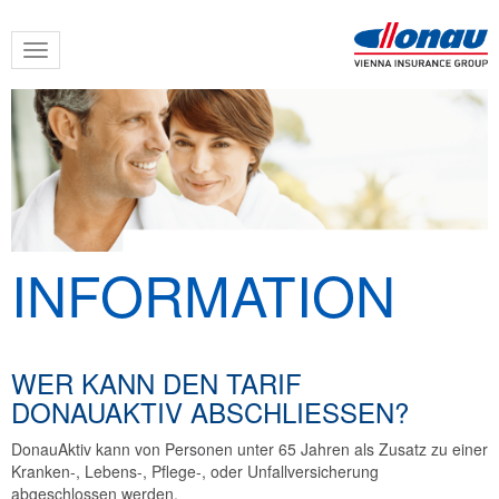
Skip
Toggle
to
navigation
main
content
INFORMATION
WER KANN DEN TARIF
DONAUAKTIV ABSCHLIESSEN?
DonauAktiv kann von Personen unter 65 Jahren als Zusatz zu einer
Kranken-, Lebens-, Pflege-, oder Unfallversicherung
abgeschlossen werden.