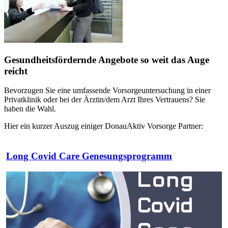
Gesundheitsfördernde Angebote so weit das Auge
reicht
Bevorzugen Sie eine umfassende Vorsorgeuntersuchung in einer
Privatklinik oder bei der Ärztin/dem Arzt Ihres Vertrauens? Sie
haben die Wahl.
Hier ein kurzer Auszug einiger DonauAktiv Vorsorge Partner:
Long Covid Care Genesungsprogramm
Health + Life Gesundheitsmanagement
MED9
haelsi - Gesundheit für die ganze Familie
Vorsorgeinstitut Dr. Petra Fabritz
Beim Arzt Ihrer Wahl
Privatklinik der Kreuzschwestern | Ordination Dr.
Ordination Dr. Julia Moser
Salvida Linz
Kompetenzcenter Gesundheit St. Stephan Wels
Patricia Pfungen