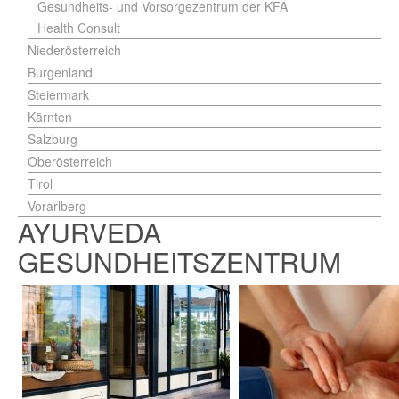
Gesundheits- und Vorsorgezentrum der KFA
Health Consult
Niederösterreich
Burgenland
Steiermark
Kärnten
Salzburg
Oberösterreich
Tirol
Vorarlberg
AYURVEDA
GESUNDHEITSZENTRUM