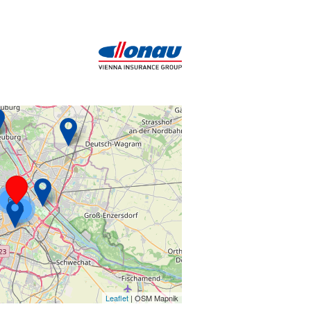
6
5
Leaflet
| OSM Mapnik