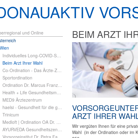
DONAUAKTIV VOR
BEIM ARZT IH
erregional und Online
terreich
Wien
Individuelles Long-COVID-Screening
Beim Arzt Ihrer Wahl
Co-Ordination - Das Ärzte-Zentrum
Sportordination
Ordination Dr. Marcus Franz | FA für Innere Medizin
Health + Life Gesundheitsmanagement
MED9 Ärztezentrum
VORSORGEUNTER
haelsi - Gesundheit für die ganze Familie
ARZT IHRER WAHL
Trinicum
Medloft | Ordination OA Dr. Milos Tajsic
Wir vergüten Ihnen für eine priva
AYURVEDA Gesundheitszentrum
Wahl (in der Ordination oder im 
Vorsorgeinstitut Dr. Petra Fabritz