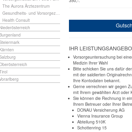
350,-.
The Aurora Ärztezentrum
Gesundheits- und Vorsorgezentrum der KFA
Health Consult
Gutsch
Niederösterreich
Burgenland
Steiermark
IHR LEISTUNGSANGEBO
Kärnten
Salzburg
Vorsorgeuntersuchung bei einem
Medizin Ihrer Wahl
Oberösterreich
Bitte schicken Sie uns dafür d
Tirol
mit der saldierten Originalrec
Vorarlberg
Ihre Kontodaten bekannt.
Gerne verrechnen wir gegen Z
mit Ihrem gewählten Arzt oder
Sie können die Rechnung in ein
Ihrem Betreuer oder Ihrer Betre
DONAU Versicherung AG
Vienna Insurance Group
Abteilung 510K
Schottenring 15