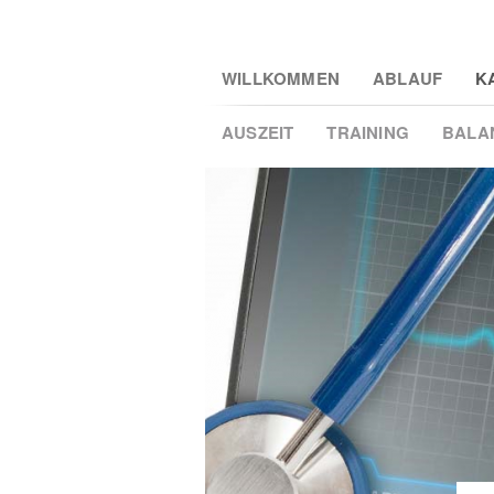
Skip
WILLKOMMEN
ABLAUF
K
to
main
AUSZEIT
TRAINING
BALA
content
2