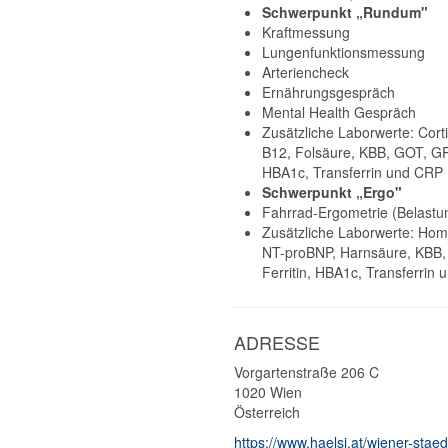
Schwerpunkt „Rundum"
Kraftmessung
Lungenfunktionsmessung
Arteriencheck
Ernährungsgespräch
Mental Health Gespräch
Zusätzliche Laborwerte: Cor
B12, Folsäure, KBB, GOT, GPT
HBA1c, Transferrin und CRP
Schwerpunkt „Ergo"
Fahrrad-Ergometrie (Belast
Zusätzliche Laborwerte: Homo
NT-proBNP, Harnsäure, KBB,
Ferritin, HBA1c, Transferrin
ADRESSE
Vorgartenstraße 206 C
1020
Wien
Österreich