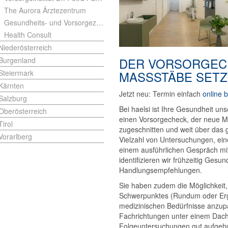
The Aurora Ärztezentrum
Gesundheits- und Vorsorgezentrum der KFA
Health Consult
Niederösterreich
DER VORSORGEC
Burgenland
Steiermark
MASSSTÄBE SETZT
Kärnten
Jetzt neu: Termin einfach
online 
Salzburg
Bei haelsi ist Ihre Gesundheit uns
Oberösterreich
einen Vorsorgecheck, der neue Ma
Tirol
zugeschnitten und weit über das 
Vorarlberg
Vielzahl von Untersuchungen, e
einem ausführlichen Gespräch mi
identifizieren wir frühzeitig Gesu
Handlungsempfehlungen.
Sie haben zudem die Möglichkeit
Schwerpunktes (Rundum oder Ergo
medizinischen Bedürfnisse anzup
Fachrichtungen unter einem Dach 
Folgeuntersuchungen gut aufgeh