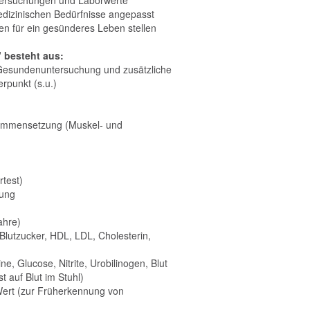
ersuchungen und Laborwerte
dizinischen Bedürfnisse angepasst
en für ein gesünderes Leben stellen
 besteht aus:
Gesundenuntersuchung und zusätzliche
rpunkt (s.u.)
ammensetzung (Muskel- und
rtest)
hung
ahre)
Blutzucker, HDL, LDL, Cholesterin,
ne, Glucose, Nitrite, Urobilinogen, Blut
 auf Blut im Stuhl)
ert (zur Früherkennung von