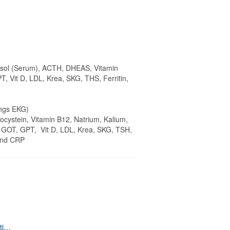
tisol (Serum), ACTH, DHEAS, Vitamin
, Vit D, LDL, Krea, SKG, THS, Ferritin,
ungs EKG)
cystein, Vitamin B12, Natrium, Kalium,
 GOT, GPT, Vit D, LDL, Krea, SKG, TSH,
 und CRP
https://www.haelsi.at/wiener-staedtische