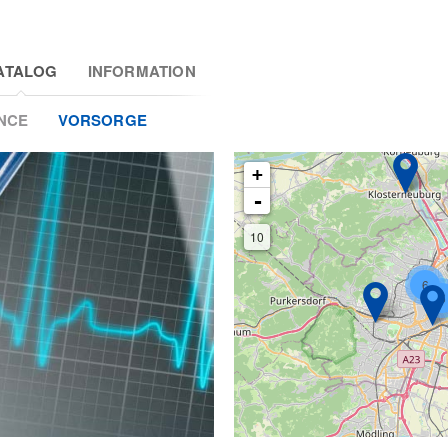
ATALOG
INFORMATION
NCE
VORSORGE
+
-
10
6
6