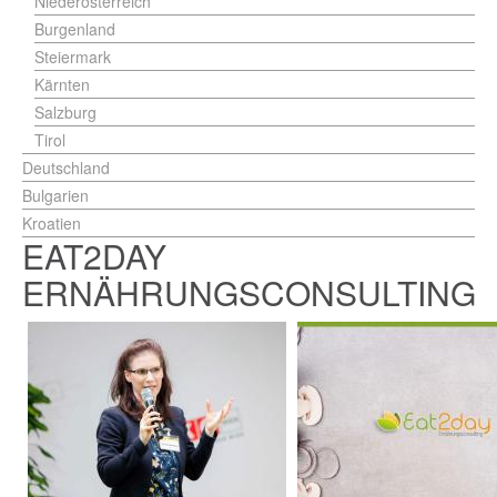
Niederösterreich
Burgenland
Steiermark
Kärnten
Salzburg
Tirol
Deutschland
Bulgarien
Kroatien
EAT2DAY
ERNÄHRUNGSCONSULTING