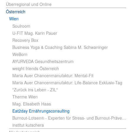
Überregional und Online
Österreich
Wien
Soulroom
U-FIT Mag. Karin Pauer
Recovery Box
Business Yoga & Coaching Sabina M. Schwaninger
WeBorn
AYURVEDA Gesundheitszentrum
weight friends Österreich
Maria Auer Chancenmanufaktur: Mental-Fit
Maria Auer Chancenmanufaktur: Life-Balance Exklusiv-Tag
"Zurück ins Leben - ZIL"
Therme Wien
Mag. Elisabeth Haas
Eat2day Ernährungsconsulting
Burnout-Lotsen® - Experten für Stress- und Burnout-Prävention Andrea Schrenk, Bed MSc
institut kutschera