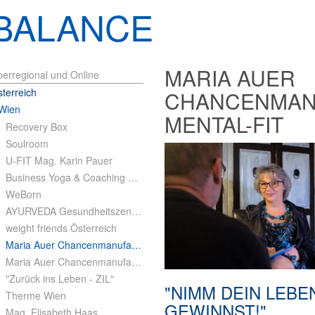
BALANCE
MARIA AUER
erregional und Online
terreich
CHANCENMAN
Wien
MENTAL-FIT
Recovery Box
Soulroom
U-FIT Mag. Karin Pauer
Business Yoga & Coaching Sabina M. Schwaninger
WeBorn
AYURVEDA Gesundheitszentrum
weight friends Österreich
Maria Auer Chancenmanufaktur: Mental-Fit
Maria Auer Chancenmanufaktur: Life-Balance Exklusiv-Tag
"Zurück ins Leben - ZIL"
"NIMM DEIN LEBE
Therme Wien
GEWINNST!"
Mag. Elisabeth Haas