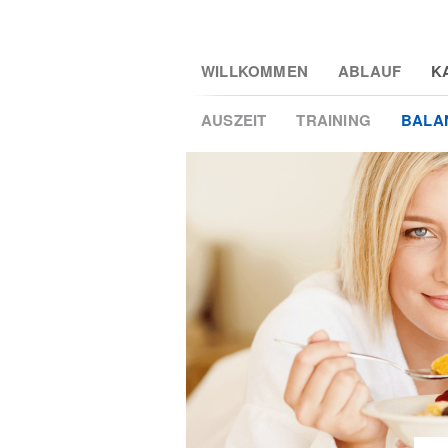
Skip
WILLKOMMEN
ABLAUF
K
to
main
AUSZEIT
TRAINING
BALA
content