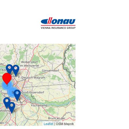
3
9
Leaflet
| OSM Mapnik