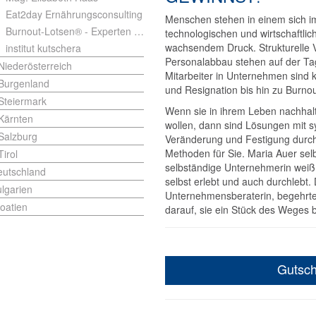
Eat2day Ernährungsconsulting
Menschen stehen in einem sich i
Burnout-Lotsen® - Experten für Stress- und Burnout-Prävention Andrea Schrenk, Bed MSc
technologischen und wirtschaftli
wachsendem Druck. Strukturelle
institut kutschera
Personalabbau stehen auf der Tag
Niederösterreich
Mitarbeiter in Unternehmen sind k
Burgenland
und Resignation bis hin zu Burno
Steiermark
Wenn sie in ihrem Leben nachhal
Kärnten
wollen, dann sind Lösungen mit 
Salzburg
Veränderung und Festigung durch 
Methoden für Sie. Maria Auer sel
Tirol
selbständige Unternehmerin weiß w
eutschland
selbst erlebt und auch durchlebt.
lgarien
Unternehmensberaterin, begehrte 
oatien
darauf, sie ein Stück des Weges b
Gutsch