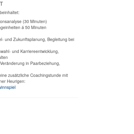
T
einhaltet:
ionsanalyse (30 Minuten)
ngeinheiten á 50 Minuten
el- und Zukunftsplanung, Begleitung bei
swahl- und Karriereentwicklung,
lten
 Veränderung in Paarbeziehung,
eine zusätzliche Coachingstunde mit
ner Heurigen:
innspiel