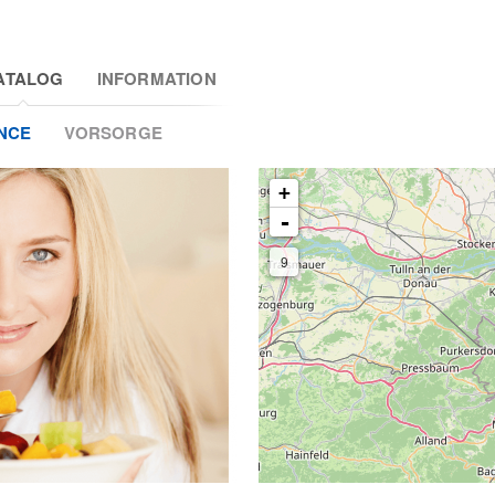
ATALOG
INFORMATION
NCE
VORSORGE
+
-
9