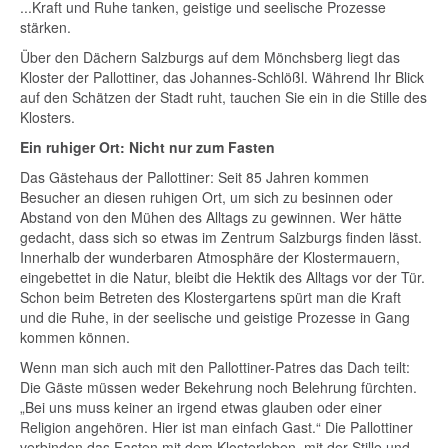
...Kraft und Ruhe tanken, geistige und seelische Prozesse
stärken.
Über den Dächern Salzburgs auf dem Mönchsberg liegt das
Kloster der Pallottiner, das Johannes-Schlößl. Während Ihr Blick
auf den Schätzen der Stadt ruht, tauchen Sie ein in die Stille des
Klosters.
Ein ruhiger Ort: Nicht nur zum Fasten
Das Gästehaus der Pallottiner: Seit 85 Jahren kommen
Besucher an diesen ruhigen Ort, um sich zu besinnen oder
Abstand von den Mühen des Alltags zu gewinnen. Wer hätte
gedacht, dass sich so etwas im Zentrum Salzburgs finden lässt.
Innerhalb der wunderbaren Atmosphäre der Klostermauern,
eingebettet in die Natur, bleibt die Hektik des Alltags vor der Tür.
Schon beim Betreten des Klostergartens spürt man die Kraft
und die Ruhe, in der seelische und geistige Prozesse in Gang
kommen können.
Wenn man sich auch mit den Pallottiner-Patres das Dach teilt:
Die Gäste müssen weder Bekehrung noch Belehrung fürchten.
„Bei uns muss keiner an irgend etwas glauben oder einer
Religion angehören. Hier ist man einfach Gast.“ Die Pallottiner
verbinden das Fasten mit dem Klosterleben, mit der Stille und