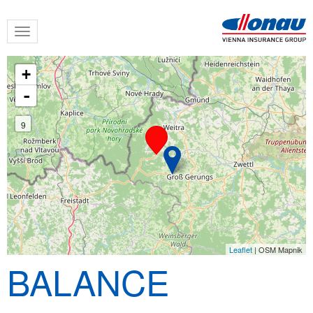
Skip
Toggle
to
navigation
main
content
+
-
9
Leaflet
| OSM Mapnik
BALANCE