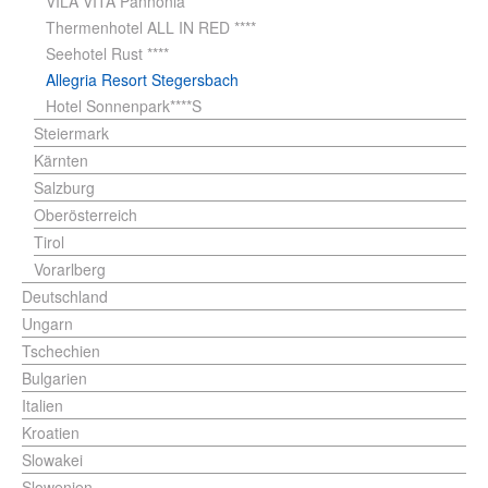
VILA VITA Pannonia ****
Thermenhotel ALL IN RED ****
Seehotel Rust ****
Allegria Resort Stegersbach
Hotel Sonnenpark****S
Steiermark
Kärnten
Salzburg
Oberösterreich
Tirol
Vorarlberg
Deutschland
Ungarn
Tschechien
Bulgarien
Italien
Kroatien
Slowakei
Slowenien