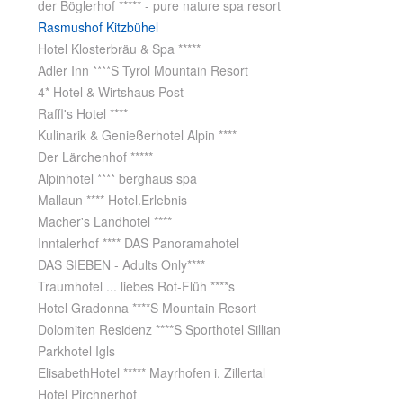
der Böglerhof ***** - pure nature spa resort
Rasmushof Kitzbühel
Hotel Klosterbräu & Spa *****
Adler Inn ****S Tyrol Mountain Resort
4* Hotel & Wirtshaus Post
Raffl's Hotel ****
Kulinarik & Genießerhotel Alpin ****
Der Lärchenhof *****
Alpinhotel **** berghaus spa
Mallaun **** Hotel.Erlebnis
Macher's Landhotel ****
Inntalerhof **** DAS Panoramahotel
DAS SIEBEN - Adults Only****
Traumhotel ... liebes Rot-Flüh ****s
Hotel Gradonna ****S Mountain Resort
Dolomiten Residenz ****S Sporthotel Sillian
Parkhotel Igls
ElisabethHotel ***** Mayrhofen i. Zillertal
Hotel Pirchnerhof