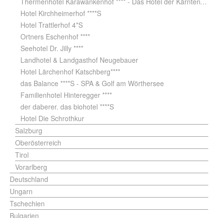
Thermenhotel Karawankenhof **** - Das Hotel der KärntenTherme
Hotel Kirchheimerhof ****S
Hotel Trattlerhof 4*S
Ortners Eschenhof ****
Seehotel Dr. Jilly ****
Landhotel & Landgasthof Neugebauer
Hotel Lärchenhof Katschberg****
das Balance ****S - SPA & Golf am Wörthersee
Familienhotel Hinteregger ****
der daberer. das biohotel ****S
Hotel Die Schrothkur
Salzburg
Oberösterreich
Tirol
Vorarlberg
Deutschland
Ungarn
Tschechien
Bulgarien