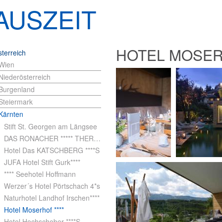
AUSZEIT
HOTEL MOSERH
terreich
Wien
Niederösterreich
Burgenland
Steiermark
Kärnten
Stift St. Georgen am Längsee
DAS RONACHER ***** THERMAL SPA HOTEL
Hotel Das KATSCHBERG ****S
JUFA Hotel Stift Gurk****
**** Seehotel Hoffmann
Werzer´s Hotel Pörtschach 4*s
Naturhotel Landhof Irschen****
Hotel Moserhof ****
Hotel Hochschober ****S