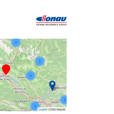
3
2
5
3
2
Leaflet
| OSM Mapnik