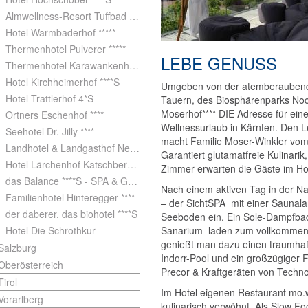
Almwellness-Resort Tuffbad ****S
Hotel Warmbaderhof *****
Thermenhotel Pulverer *****
LEBE GENUSS
Thermenhotel Karawankenhof **** - Das Hotel der KärntenTherme
Hotel Kirchheimerhof ****S
Umgeben von der atemberaubende
Hotel Trattlerhof 4*S
Tauern, des Biosphärenparks Nock
Moserhof**** DIE Adresse für ein
Ortners Eschenhof ****
Wellnessurlaub in Kärnten. Den 
Seehotel Dr. Jilly ****
macht Familie Moser-Winkler vo
Landhotel & Landgasthof Neugebauer
Garantiert glutamatfreie Kulinari
Hotel Lärchenhof Katschberg****
Zimmer erwarten die Gäste im Hot
das Balance ****S - SPA & Golf am Wörthersee
Nach einem aktiven Tag in der Na
Familienhotel Hinteregger ****
– der SichtSPA mit einer Saunal
der daberer. das biohotel ****S
Seeboden ein. Ein Sole-Dampfbad
Hotel Die Schrothkur
Sanarium laden zum vollkommen
genießt man dazu einen traumhaft
Salzburg
Indorr-Pool und ein großzügiger
Oberösterreich
Precor & Kraftgeräten von Tech
Tirol
Im Hotel eigenen Restaurant mo.
Vorarlberg
kulinarisch verwöhnt. Als Slow F