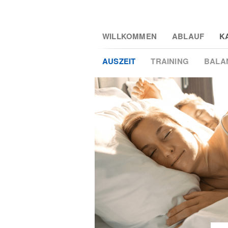
Skip
WILLKOMMEN
ABLAUF
K
to
main
2
AUSZEIT
TRAINING
BALA
content
3