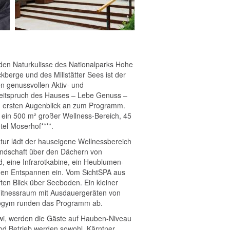
n Naturkulisse des Nationalparks Hohe
berge und des Millstätter Sees ist der
en genussvollen Aktiv- und
Leitspruch des Hauses – Lebe Genuss –
m ersten Augenblick an zum Programm.
k, ein 500 m² großer Wellness-Bereich, 45
el Moserhof****.
tur lädt der hauseigene Wellnessbereich
andschaft über den Dächern von
, eine Infrarotkabine, ein Heublumen-
en Entspannen ein. Vom SichtSPA aus
en Blick über Seeboden. Ein kleiner
 Fitnessraum mit Ausdauergeräten von
nogym runden das Programm ab.
wi, werden die Gäste auf Hauben-Niveau
ood Betrieb werden sowohl Kärntner