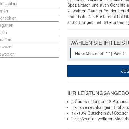
eutschland
Spezialitäten und auch Gerichte a
ngarn
zu wahren Gaumenfreuden verarbei
und frisch. Das Restaurant hat D
schechien
21.00 Uhr geöffnet. Bitte unbedin
lgarien
alien
oatien
WÄHLEN SIE IHR LEI
owakei
lowenien
Jet
IHR LEISTUNGSANGEBOT
2 Übernachtungen / 2 Person
inklusive reichhaltigem Frühstü
1x -10% Gutschein auf Speisen
inklusive allen weiteren Moserh