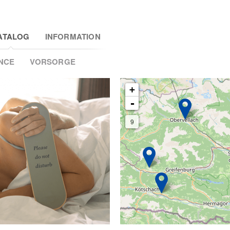
2
2
2
2
2
ATALOG
INFORMATION
5
NCE
VORSORGE
+
-
9
2