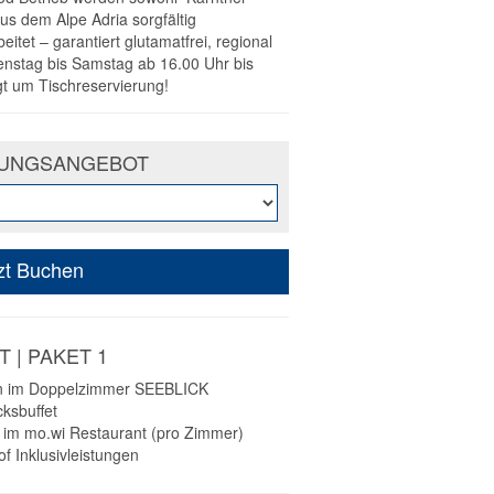
us dem Alpe Adria sorgfältig
tet – garantiert glutamatfrei, regional
ienstag bis Samstag ab 16.00 Uhr bis
gt um Tischreservierung!
STUNGSANGEBOT
zt Buchen
 | PAKET 1
en im Doppelzimmer SEEBLICK
cksbuffet
 im mo.wi Restaurant (pro Zimmer)
of Inklusivleistungen