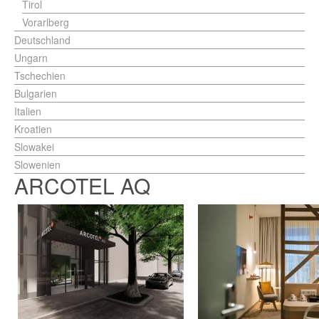
Tirol
Vorarlberg
Deutschland
Ungarn
Tschechien
Bulgarien
Italien
Kroatien
Slowakei
Slowenien
ARCOTEL AQ