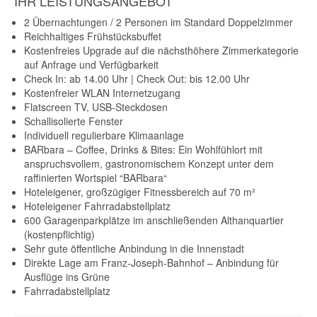
IHR LEISTUNGSANGEBOT
2 Übernachtungen / 2 Personen im Standard Doppelzimmer
Reichhaltiges Frühstücksbuffet
Kostenfreies Upgrade auf die nächsthöhere Zimmerkategorie
auf Anfrage und Verfügbarkeit
Check In: ab 14.00 Uhr | Check Out: bis 12.00 Uhr
Kostenfreier WLAN Internetzugang
Flatscreen TV, USB-Steckdosen
Schallisolierte Fenster
Individuell regulierbare Klimaanlage
BARbara – Coffee, Drinks & Bites: Ein Wohlfühlort mit
anspruchsvollem, gastronomischem Konzept unter dem
raffinierten Wortspiel “BARbara“
Hoteleigener, großzügiger Fitnessbereich auf 70 m²
Hoteleigener Fahrradabstellplatz
600 Garagenparkplätze im anschließenden Althanquartier
(kostenpflichtig)
Sehr gute öffentliche Anbindung in die Innenstadt
Direkte Lage am Franz-Joseph-Bahnhof – Anbindung für
Ausflüge ins Grüne
Fahrradabstellplatz