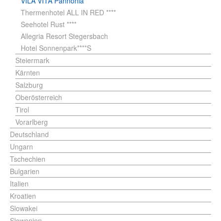
VILA VITA Pannonia ****
Thermenhotel ALL IN RED ****
Seehotel Rust ****
Allegria Resort Stegersbach
Hotel Sonnenpark****S
Steiermark
Kärnten
Salzburg
Oberösterreich
Tirol
Vorarlberg
Deutschland
Ungarn
Tschechien
Bulgarien
Italien
Kroatien
Slowakei
Slowenien