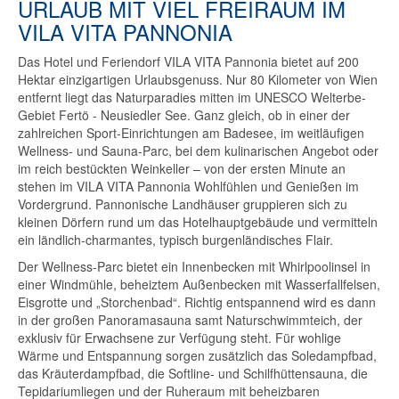
URLAUB MIT VIEL FREIRAUM IM
VILA VITA PANNONIA
Das Hotel und Feriendorf VILA VITA Pannonia bietet auf 200
Hektar einzigartigen Urlaubsgenuss. Nur 80 Kilometer von Wien
entfernt liegt das Naturparadies mitten im UNESCO Welterbe-
Gebiet Fertö - Neusiedler See. Ganz gleich, ob in einer der
zahlreichen Sport-Einrichtungen am Badesee, im weitläufigen
Wellness- und Sauna-Parc, bei dem kulinarischen Angebot oder
im reich bestückten Weinkeller – von der ersten Minute an
stehen im VILA VITA Pannonia Wohlfühlen und Genießen im
Vordergrund. Pannonische Landhäuser gruppieren sich zu
kleinen Dörfern rund um das Hotelhauptgebäude und vermitteln
ein ländlich-charmantes, typisch burgenländisches Flair.
Der Wellness-Parc bietet ein Innenbecken mit Whirlpoolinsel in
einer Windmühle, beheiztem Außenbecken mit Wasserfallfelsen,
Eisgrotte und „Storchenbad“. Richtig entspannend wird es dann
in der großen Panoramasauna samt Naturschwimmteich, der
exklusiv für Erwachsene zur Verfügung steht. Für wohlige
Wärme und Entspannung sorgen zusätzlich das Soledampfbad,
das Kräuterdampfbad, die Softline- und Schilfhüttensauna, die
Tepidariumliegen und der Ruheraum mit beheizbaren