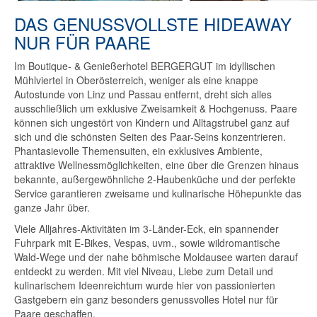
DAS GENUSSVOLLSTE HIDEAWAY
NUR FÜR PAARE
Im Boutique- & Genießerhotel BERGERGUT im idyllischen
Mühlviertel in Oberösterreich, weniger als eine knappe
Autostunde von Linz und Passau entfernt, dreht sich alles
ausschließlich um exklusive Zweisamkeit & Hochgenuss. Paare
können sich ungestört von Kindern und Alltagstrubel ganz auf
sich und die schönsten Seiten des Paar-Seins konzentrieren.
Phantasievolle Themensuiten, ein exklusives Ambiente,
attraktive Wellnessmöglichkeiten, eine über die Grenzen hinaus
bekannte, außergewöhnliche 2-Haubenküche und der perfekte
Service garantieren zweisame und kulinarische Höhepunkte das
ganze Jahr über.
Viele Alljahres-Aktivitäten im 3-Länder-Eck, ein spannender
Fuhrpark mit E-Bikes, Vespas, uvm., sowie wildromantische
Wald-Wege und der nahe böhmische Moldausee warten darauf
entdeckt zu werden. Mit viel Niveau, Liebe zum Detail und
kulinarischem Ideenreichtum wurde hier von passionierten
Gastgebern ein ganz besonders genussvolles Hotel nur für
Paare geschaffen.