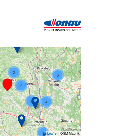
3
2
6
2
6
4
3
Leaflet
| OSM Mapnik