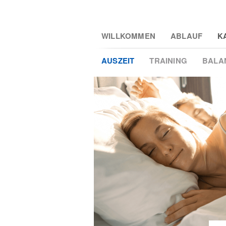
Skip
WILLKOMMEN
ABLAUF
K
to
main
AUSZEIT
TRAINING
BALA
2
content