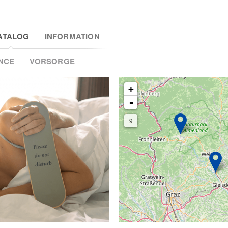
ATALOG
INFORMATION
NCE
VORSORGE
+
-
9