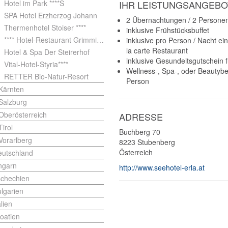
Hotel im Park ****S
IHR LEISTUNGSANGEBO
SPA Hotel Erzherzog Johann
2 Übernachtungen / 2 Persone
Thermenhotel Stoiser ****
inklusive Frühstücksbuffet
**** Hotel-Restaurant Grimmingblick
inklusive pro Person / Nacht e
la carte Restaurant
Hotel & Spa Der Steirerhof
inklusive Gesundeitsgutschein f
Vital-Hotel-Styria****
Wellness-, Spa-, oder Beautyb
RETTER Bio-Natur-Resort
Person
Kärnten
Salzburg
Oberösterreich
ADRESSE
Tirol
Buchberg 70
Vorarlberg
8223
Stubenberg
Österreich
eutschland
ngarn
http://www.seehotel-erla.at
schechien
lgarien
alien
oatien