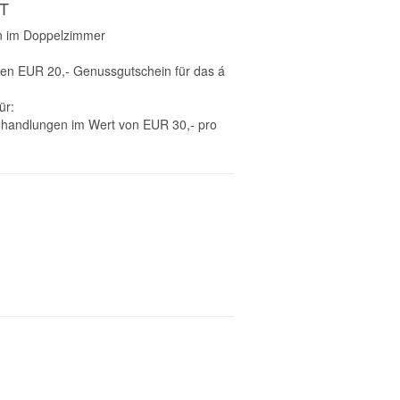
T
n im Doppelzimmer
inen EUR 20,- Genussgutschein für das á
ür:
ehandlungen im Wert von EUR 30,- pro