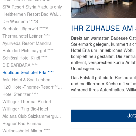
SPA Resort Styria // adults only
Heilthermen Resort Bad Waltersdorf
Die Wasnerin ****S
IHR ZUHAUSE AM
Seehotel Jägerwirt ****S
Thermalhotel Leitner ****
Direkt am wärmsten Badesee Öste
Ayurveda Resort Mandira
Steiermark gelegen, kümmert sic
Hotel Erla um Ihr leibliches Woh
Hoteldorf Pichlmayrgut ****
komplett neu gestaltet. Die zentr
Schlössl Hotel Kindl ****
entfernt, versprechen kurze Anfa
DIE BARBARA ****
Urlaubsgenuss.
Boutique Seehotel Erla ****
Das Falstaff prämierte Restaurant
Asia Hotel & Spa Leoben
und mediterraner Küche mit sein
H2O Hotel-Therme-Resort***superior
während Ihres Aufenthaltes. Wil
Hotel Stenitzer ****
Wilfinger Thermal Biodorf
Wilfinger Ring Bio-Hotel
Jet
Aldiana Club Salzkammergut & GrimmingTherme
Rogner Bad Blumau
Wellnesshotel Allmer ****