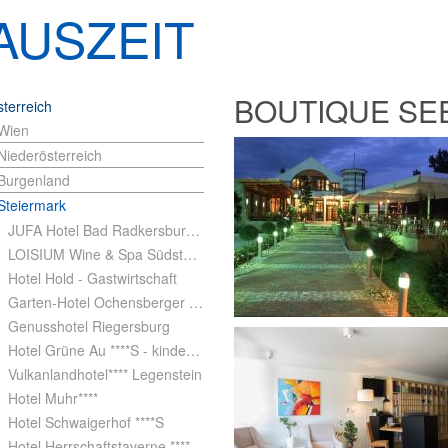
AUSZEIT
BOUTIQUE SEE
terreich
Wien
Niederösterreich
Burgenland
Steiermark
JUFA Hotel Bad Radkersburg****
LOISIUM Wine & Spa Südsteiermark
Hotel Hold - Gastwirtschaft
Garten-Hotel Ochensberger ****
Genusshotel Riegersburg
Hotel Grüne Au ****S - kinderfrei
Vulkanlandhotel**** Legenstein
Hotel Muhr****
Hotel Schwaigerhof ****S
Hotel Herrschaftstaverne ****