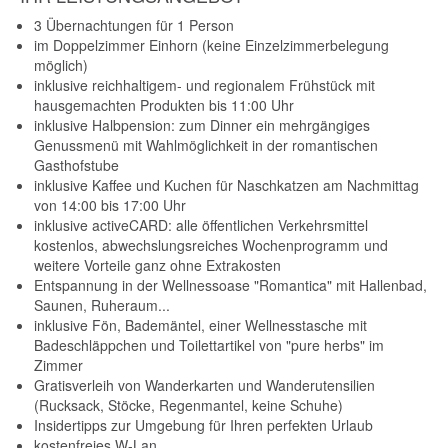
3 Übernachtungen für 1 Person
im Doppelzimmer Einhorn (keine Einzelzimmerbelegung
möglich)
inklusive reichhaltigem- und regionalem Frühstück mit
hausgemachten Produkten bis 11:00 Uhr
inklusive Halbpension: zum Dinner ein mehrgängiges
Genussmenü mit Wahlmöglichkeit in der romantischen
Gasthofstube
inklusive Kaffee und Kuchen für Naschkatzen am Nachmittag
von 14:00 bis 17:00 Uhr
inklusive activeCARD: alle öffentlichen Verkehrsmittel
kostenlos, abwechslungsreiches Wochenprogramm und
weitere Vorteile ganz ohne Extrakosten
Entspannung in der Wellnessoase "Romantica" mit Hallenbad,
Saunen, Ruheraum...
inklusive Fön, Bademäntel, einer Wellnesstasche mit
Badeschläppchen und Toilettartikel von "pure herbs" im
Zimmer
Gratisverleih von Wanderkarten und Wanderutensilien
(Rucksack, Stöcke, Regenmantel, keine Schuhe)
Insidertipps zur Umgebung für Ihren perfekten Urlaub
kostenfreies W-Lan