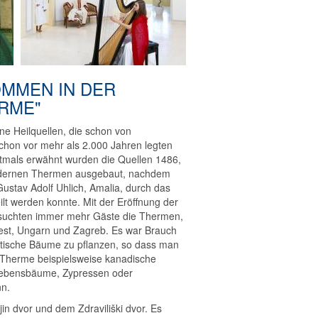
OMMEN IN DER
RME"
ine Heilquellen, die schon von
hon vor mehr als 2.000 Jahren legten
rstmals erwähnt wurden die Quellen 1486,
odernen Thermen ausgebaut, nachdem
Gustav Adolf Uhlich, Amalia, durch das
lt werden konnte. Mit der Eröffnung der
esuchten immer mehr Gäste die Thermen,
iest, Ungarn und Zagreb. Es war Brauch
tische Bäume zu pflanzen, so dass man
 Therme beispielsweise kanadische
lebensbäume, Zypressen oder
nn.
jin dvor und dem Zdraviliški dvor. Es