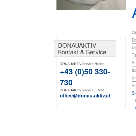
2
Ös
D
DONAUAKTIV
U
2
Kontakt & Service
2
T
Bu
DONAUAKTIV Service Hotline
+43 (0)50 330-
It
Kr
730
Sl
DONAUAKTIV Service E-Mail
S
office@donau-aktiv.at