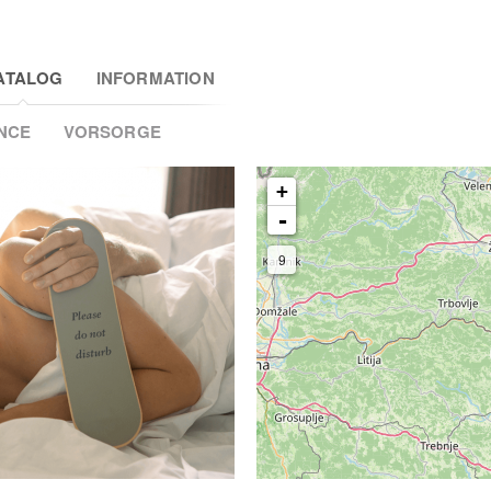
3
ATALOG
INFORMATION
NCE
VORSORGE
+
-
9