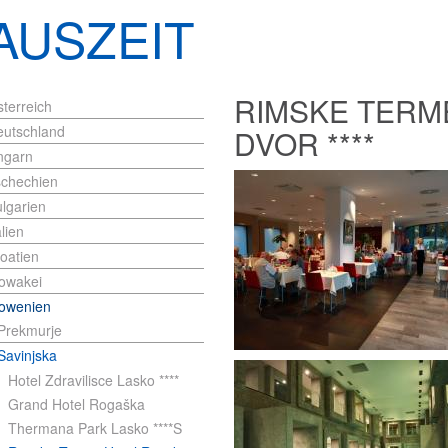
AUSZEIT
RIMSKE TERM
terreich
eutschland
DVOR ****
ngarn
schechien
lgarien
alien
3
oatien
owakei
lowenien
Prekmurje
Savinjska
Hotel Zdravilisce Lasko ****
Grand Hotel Rogaška
Thermana Park Lasko ****S