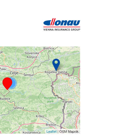
2
Leaflet
| OSM Mapnik