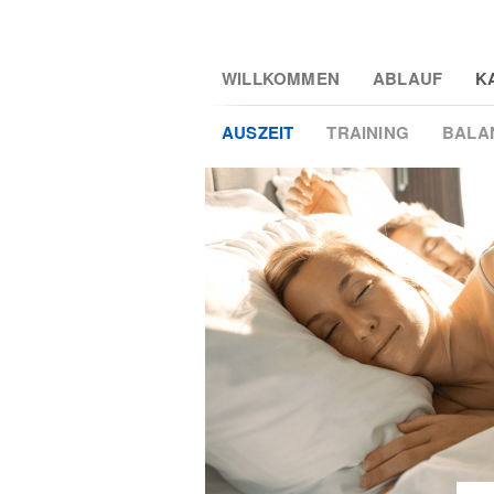
2
Skip
WILLKOMMEN
ABLAUF
K
to
main
AUSZEIT
TRAINING
BALA
content