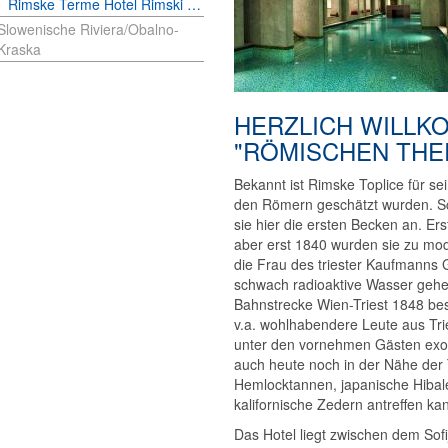
Rimske Terme Hotel Rimski dvor ****
Slowenische Riviera/Obalno-
Kraska
HERZLICH WILLK
"RÖMISCHEN THE
Bekannt ist Rimske Toplice für se
den Römern geschätzt wurden. Sc
sie hier die ersten Becken an. E
aber erst 1840 wurden sie zu m
die Frau des triester Kaufmanns 
schwach radioaktive Wasser gehei
Bahnstrecke Wien-Triest 1848 b
v.a. wohlhabendere Leute aus Tr
unter den vornehmen Gästen exo
auch heute noch in der Nähe der
Hemlocktannen, japanische Hiba
kalifornische Zedern antreffen ka
Das Hotel liegt zwischen dem Sofi