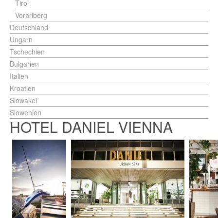
Tirol
Vorarlberg
Deutschland
Ungarn
Tschechien
Bulgarien
Italien
Kroatien
Slowakei
Slowenien
HOTEL DANIEL VIENNA