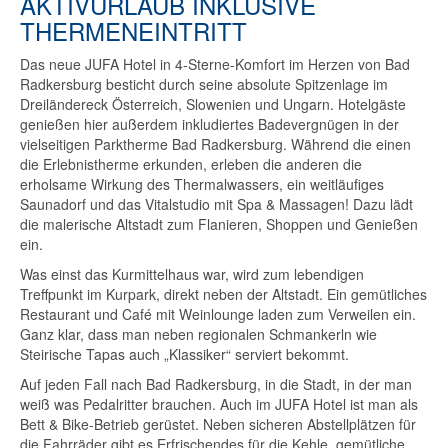
AKTIVURLAUB INKLUSIVE
THERMENEINTRITT
Das neue JUFA Hotel in 4-Sterne-Komfort im Herzen von Bad
Radkersburg besticht durch seine absolute Spitzenlage im
Dreiländereck Österreich, Slowenien und Ungarn. Hotelgäste
genießen hier außerdem inkludiertes Badevergnügen in der
vielseitigen Parktherme Bad Radkersburg. Während die einen
die Erlebnistherme erkunden, erleben die anderen die
erholsame Wirkung des Thermalwassers, ein weitläufiges
Saunadorf und das Vitalstudio mit Spa & Massagen! Dazu lädt
die malerische Altstadt zum Flanieren, Shoppen und Genießen
ein.
Was einst das Kurmittelhaus war, wird zum lebendigen
Treffpunkt im Kurpark, direkt neben der Altstadt. Ein gemütliches
Restaurant und Café mit Weinlounge laden zum Verweilen ein.
Ganz klar, dass man neben regionalen Schmankerln wie
Steirische Tapas auch „Klassiker“ serviert bekommt.
Auf jeden Fall nach Bad Radkersburg, in die Stadt, in der man
weiß was Pedalritter brauchen. Auch im JUFA Hotel ist man als
Bett & Bike-Betrieb gerüstet. Neben sicheren Abstellplätzen für
die Fahrräder gibt es Erfrischendes für die Kehle, gemütliche