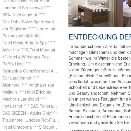
Das Walchsee Sportresort
Landhotel Strasserwirt ****
SPA-Hotel Jagdhof *****
Das Hohe Salve Sportresort ****
der Böglerhof ***** - pure nature spa resort
ENTDECKUNG DER
Rasmushof Kitzbühel
Hotel Klosterbräu & Spa *****
Im wunderschönen Zillertal mit s
Adler Inn ****S Tyrol Mountain Resort
mächtigen Gletschern und den kl
4* Hotel & Wirtshaus Post
Sommer wie im Winter die besten 
Raffl's Hotel ****
Erholung. Um diese sinnliche Erle
vollen Zügen genießen zu können
Kulinarik & Genießerhotel Alpin ****
„ElisabethHotel“ verwöhnen. Ein 
Der Lärchenhof *****
alles findet, was man zum Ausspa
Alpinhotel **** berghaus spa
Schönheit und Lebensfreude verh
Mallaun **** Hotel.Erlebnis
und Beautylandschaft. Nehmen Sie
Macher's Landhotel ****
ein in ein wahres Refugium für al
Ländlichkeit und Eleganz im „Elisa
Inntalerhof **** DAS Panoramahotel
Sauna, Biosauna, Aromabad, Sole
DAS SIEBEN - Adults Only****
Erlebnisduschen mit Eisbrunnen 
Traumhotel ... liebes Rot-Flüh ****s
verwöhnen und genießen Sie hier
Hotel Gradonna ****S Mountain Resort