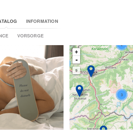
ATALOG
INFORMATION
NCE
VORSORGE
2
+
-
2
9
3