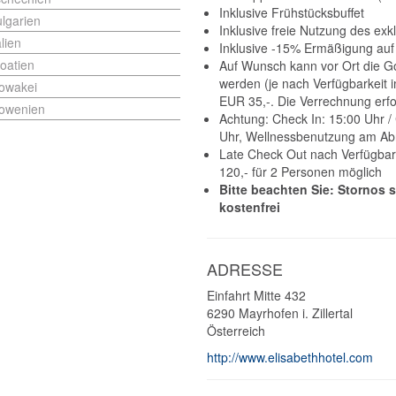
Inklusive Frühstücksbuffet
lgarien
Inklusive freie Nutzung des ex
alien
Inklusive -15% Ermäßigung au
oatien
Auf Wunsch kann vor Ort die 
werden (je nach Verfügbarkeit i
owakei
EUR 35,-. Die Verrechnung erfol
lowenien
Achtung: Check In: 15:00 Uhr /
Uhr, Wellnessbenutzung am Abr
Late Check Out nach Verfügbark
120,- für 2 Personen möglich
Bitte beachten Sie: Stornos s
kostenfrei
ADRESSE
Einfahrt Mitte 432
6290
Mayrhofen i. Zillertal
Österreich
http://www.elisabethhotel.com