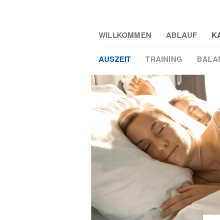
Skip
WILLKOMMEN
ABLAUF
K
to
main
AUSZEIT
TRAINING
BALA
2
content