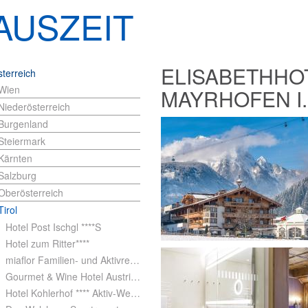
AUSZEIT
ELISABETHHOT
terreich
Wien
MAYRHOFEN I.
Niederösterreich
Burgenland
Steiermark
Kärnten
Salzburg
Oberösterreich
Tirol
Hotel Post Ischgl ****S
Hotel zum Ritter****
miaflor Familien- und Aktivresort
Gourmet & Wine Hotel Austria ****S
Hotel Kohlerhof **** Aktiv-Wellness-SPA