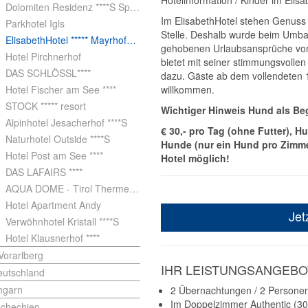
Hotelinformation / Kinder im Elis
Dolomiten Residenz ****S Sporthotel Sillian
Im ElisabethHotel stehen Genuss u
Parkhotel Igls
Stelle. Deshalb wurde beim Umba
ElisabethHotel ***** Mayrhofen i. Zillertal
gehobenen Urlaubsansprüche von
Hotel Pirchnerhof
bietet mit seiner stimmungsvoll
DAS SCHLÖSSL****
dazu. Gäste ab dem vollendeten 15
Hotel Fischer am See ****
willkommen.
STOCK ***** resort
Wichtiger Hinweis Hund als Beg
Alpinhotel Jesacherhof ****S
€ 30,- pro Tag (ohne Futter), H
Naturhotel Outside ****S
Hunde (nur ein Hund pro Zimmer
Hotel Post am See ****
Hotel möglich!
DAS LAFAIRS ****
AQUA DOME - Tirol Therme Längenfeld
Hotel Apartment Andy
Jet
Verwöhnhotel Kristall ****S
Hotel Klausnerhof ****
Vorarlberg
IHR LEISTUNGSANGEBO
eutschland
ngarn
2 Übernachtungen / 2 Persone
Im Doppelzimmer Authentic (3
schechien