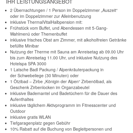
IHR LEISTUNGSANGEBOT
2 Übernachtungen / 1 Person im Doppelzimmer „Auszeit“
oder im Doppelzimmer zur Alleinbenutzung
inklusive ThermalVitalHalbpension mit:
Frühstück vom Buffet, und Abendessen mit 5-Gang-
Wahlmenü oder Themenbuffet
inklusive frisches Obst am Zimmer, mit alkoholfreien Getränke
befüllte Minibar
Nutzung der Therme mit Sauna am Anreisetag ab 09.00 Uhr
bis zum Abreisetag 11.00 Uhr, und inklusive Nutzung des
Hotelspa SPA 3000
1 Latsche Badl Packung / Alpenkräuterpackung in
der Schwebeliege (30 Minuten) oder
1 Ötzibad – Zirbe „Königin der Alpen“ Zirbenölbad, als
Geschenk Zirbenlocken im Organzabeutel
inklusive Bademantel und Badetüchern für die Dauer des
Aufenthaltes
inklusive täglichem Aktivprogramm im Fitnesscenter und
Outdoor
inklusive gratis WLAN
Tiefgaragenplatz gegen Gebühr
10% Rabatt auf die Buchung von Begleitpersonen und