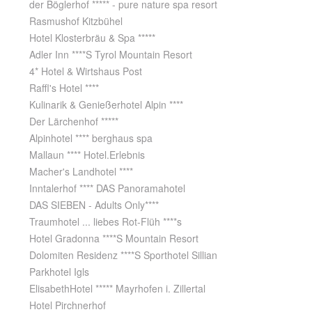
der Böglerhof ***** - pure nature spa resort
Rasmushof Kitzbühel
Hotel Klosterbräu & Spa *****
Adler Inn ****S Tyrol Mountain Resort
4* Hotel & Wirtshaus Post
Raffl's Hotel ****
Kulinarik & Genießerhotel Alpin ****
Der Lärchenhof *****
Alpinhotel **** berghaus spa
Mallaun **** Hotel.Erlebnis
Macher's Landhotel ****
Inntalerhof **** DAS Panoramahotel
DAS SIEBEN - Adults Only****
Traumhotel ... liebes Rot-Flüh ****s
Hotel Gradonna ****S Mountain Resort
Dolomiten Residenz ****S Sporthotel Sillian
Parkhotel Igls
ElisabethHotel ***** Mayrhofen i. Zillertal
Hotel Pirchnerhof