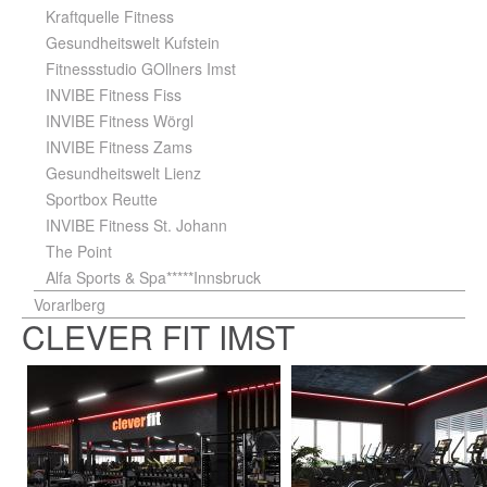
Kraftquelle Fitness
Gesundheitswelt Kufstein
Fitnessstudio GOllners Imst
INVIBE Fitness Fiss
INVIBE Fitness Wörgl
INVIBE Fitness Zams
Gesundheitswelt Lienz
Sportbox Reutte
INVIBE Fitness St. Johann
The Point
Alfa Sports & Spa*****Innsbruck
Vorarlberg
CLEVER FIT IMST