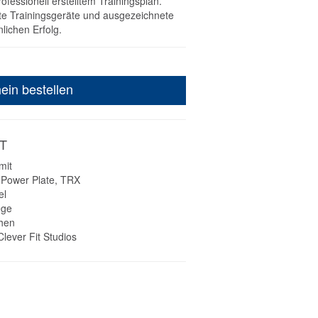
fessionell erstelltem Trainingsplan.
te Trainingsgeräte und ausgezeichnete
lichen Erfolg.
ein bestellen
T
mit
, Power Plate, TRX
el
ege
chen
lever Fit Studios