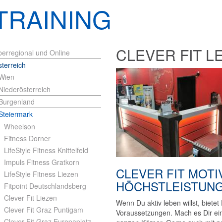
TRAINING
CLEVER FIT LE
erregional und Online
terreich
Wien
Niederösterreich
Burgenland
Steiermark
Wheelson
Fitness Dorner
LifeStyle Fitness Knittelfeld
Impuls Fitness Gratkorn
CLEVER FIT MOTI
LifeStyle Fitness Liezen
HÖCHSTLEISTUN
Fitpoint Deutschlandsberg
Clever Fit Liezen
Wenn Du aktiv leben willst, bietet 
Clever Fit Graz Puntigam
Voraussetzungen. Mach es Dir einf
Clever Fit Graz Europaplatz