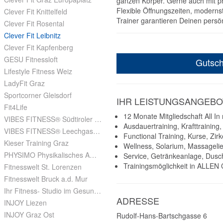
ganzen Körper. Gerne auch mit pro
Flexible Öffnungszeiten, moderns
Clever Fit Knittelfeld
Trainer garantieren Deinen persön
Clever Fit Rosental
Clever Fit Leibnitz
Clever Fit Kapfenberg
GESU Fitnessloft
Gutsch
Lifestyle Fitness Weiz
LadyFit Graz
Sportcorner Gleisdorf
IHR LEISTUNGSANGEBO
Fit4Life
12 Monate Mitgliedschaft All In 
VIBES FITNESS® Südtiroler Platz Graz
Ausdauertraining, Krafttraining
VIBES FITNESS® Leechgasse Graz
Functional Training, Kurse, Zirk
Kieser Training Graz
Wellness, Solarium, Massageli
PHYSIMO Physikalisches Ambulatorium
Service, Getränkeanlage, Dus
Trainingsmöglichkeit in ALLEN C
Fitnesswelt St. Lorenzen
Fitnesswelt Bruck a.d. Mur
Ihr Fitness- Studio im Gesundheitspark
ADRESSE
INJOY Liezen
INJOY Graz Ost
Rudolf-Hans-Bartschgasse 6