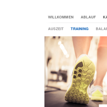
Skip
WILLKOMMEN
ABLAUF
K
to
main
AUSZEIT
TRAINING
BALA
content