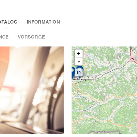
2
ATALOG
INFORMATION
NCE
VORSORGE
+
-
10