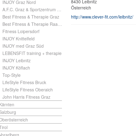
8430
Leibnitz
INJOY Graz Nord
Österreich
A.F.C. Graz & Sportzentrum Pachern
Best Fitness & Therapie Graz
http://www.clever-fit.com/leibnitz/
Best Fitness & Therapie Raaba
Fitness Loipersdorf
INJOY Knittelfeld
INJOY med Graz Süd
LEBENSFIT training + therapie
INJOY Leibnitz
INJOY Köflach
Top-Style
LifeStyle Fitness Bruck
LifeStyle Fitness Oberaich
John Harris Fitness Graz
Kärnten
Salzburg
Oberösterreich
Tirol
Vorarlberg