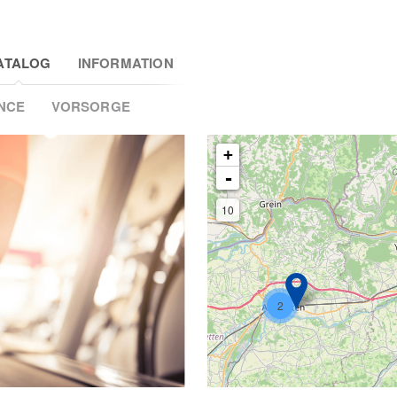
ATALOG
INFORMATION
NCE
VORSORGE
+
-
10
2