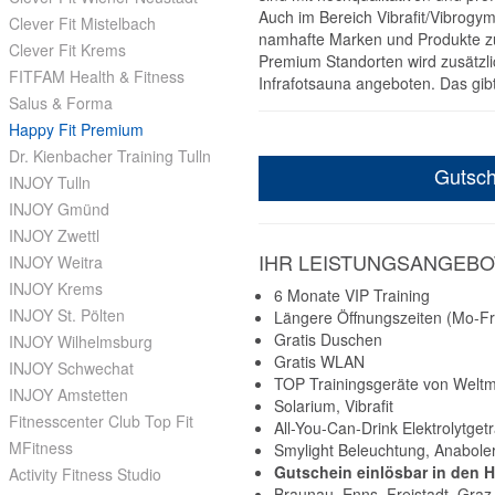
Auch im Bereich Vibrafit/Vibrog
Clever Fit Mistelbach
namhafte Marken und Produkte z
Clever Fit Krems
Premium Standorten wird zusätzl
FITFAM Health & Fitness
Infrafotsauna angeboten. Das gib
Salus & Forma
Happy Fit Premium
Dr. Kienbacher Training Tulln
Gutsch
INJOY Tulln
INJOY Gmünd
INJOY Zwettl
IHR LEISTUNGSANGEBO
INJOY Weitra
INJOY Krems
6 Monate VIP Training
INJOY St. Pölten
Längere Öffnungszeiten (Mo-Fr
Gratis Duschen
INJOY Wilhelmsburg
Gratis WLAN
INJOY Schwechat
TOP Trainingsgeräte von Welt
INJOY Amstetten
Solarium, Vibrafit
Fitnesscenter Club Top Fit
All-You-Can-Drink Elektrolytget
MFitness
Smylight Beleuchtung, Anaboler
Gutschein einlösbar in den 
Activity Fitness Studio
Braunau, Enns, Freistadt, Graz