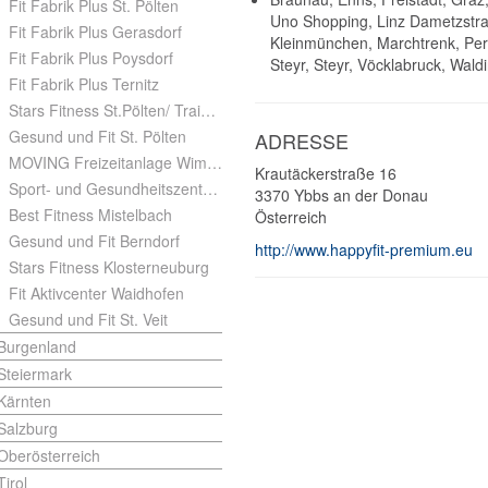
Fit Fabrik Plus St. Pölten
Uno Shopping, Linz Dametzstra
Fit Fabrik Plus Gerasdorf
Kleinmünchen, Marchtrenk, Perg
Fit Fabrik Plus Poysdorf
Steyr, Steyr, Vöcklabruck, Wal
Fit Fabrik Plus Ternitz
Stars Fitness St.Pölten/ Traisencenter
Gesund und Fit St. Pölten
ADRESSE
MOVING Freizeitanlage Wimpassing
Krautäckerstraße 16
Sport- und Gesundheitszentrum Aspang
3370
Ybbs an der Donau
Best Fitness Mistelbach
Österreich
Gesund und Fit Berndorf
http://www.happyfit-premium.eu
Stars Fitness Klosterneuburg
Fit Aktivcenter Waidhofen
Gesund und Fit St. Veit
Burgenland
Steiermark
Kärnten
Salzburg
Oberösterreich
Tirol