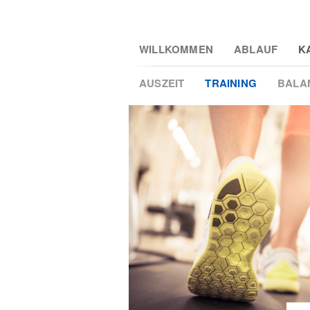
Skip
WILLKOMMEN
ABLAUF
K
to
main
AUSZEIT
TRAINING
BALA
content
4
2