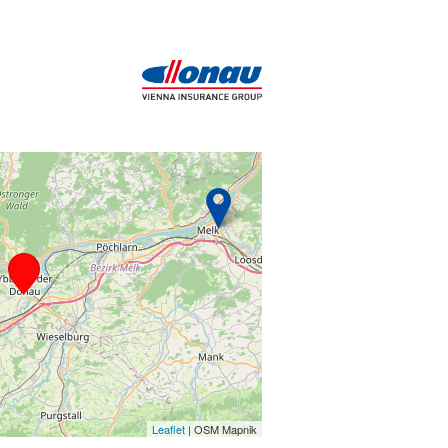
3
Leaflet
| OSM Mapnik