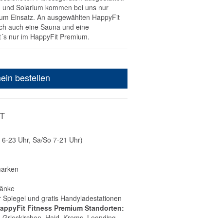
ym und Solarium kommen bei uns nur
um Einsatz. An ausgewählten HappyFit
ich auch eine Sauna und eine
t´s nur im HappyFit Premium.
ein bestellen
T
 6-23 Uhr, Sa/So 7-21 Uhr)
marken
ränke
 Spiegel und gratis Handyladestationen
HappyFit Fitness Premium Standorten:
, Grieskirchen, Haid, Krems, Leonding