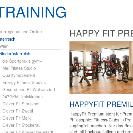
TRAINING
HAPPY FIT P
erregional und Online
terreich
Wien
Niederösterreich
die Sportpraxis gym+
Mel Pilates Studio
Qualitymovement
Energy Fitness Studios
Gesund und Fit Wolkersdorf
247GYM Traiskirchen
HAPPYFIT PREMIU
Clever Fit Strasshof
Clever Fit Zwettl
HappyFit Premium steht für Premi
Clever Fit Melk
Philosophie: Fitness-Clubs in Pre
Clever Fit Stockerau
zugänglich machen. Nur das Beste
sind mit hochqualitativen und pro
Clever Fit Wiener Neustadt