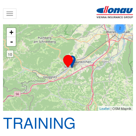
Skip
Toggle
to
navigation
main
content
2
+
-
10
Leaflet
| OSM Mapnik
TRAINING