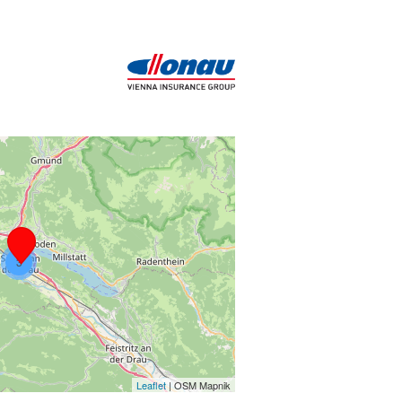
3
Leaflet
| OSM Mapnik