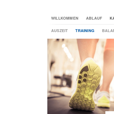
Skip
WILLKOMMEN
ABLAUF
K
to
main
AUSZEIT
TRAINING
BALA
content