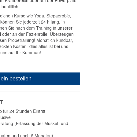
m Kraftbereich oder auf der Powerplate
 behilflich.
eichen Kurse wie Yoga, Stepaerobic,
, können Sie jederzeit 24 h lang, in
nen Sie nach dem Training in unserer
l oder an der Fazienrolle. Überzeugen
osen Probetraining! Monatlich kündbar,
ckten Kosten -dies alles ist bei uns
n uns auf Ihr Kommen!
ein bestellen
T
 für 24 Stunden Eintritt
lusive
ratung (Erfassung der Muskel- und
naten und nach 6 Monaten)