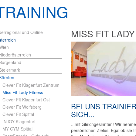
TRAINING
MISS FIT LADY
erregional und Online
terreich
Wien
Niederösterreich
Burgenland
Steiermark
Kärnten
Clever Fit Klagenfurt Zentrum
Miss Fit Lady Fitness
Clever Fit Klagenfurt Ost
BEI UNS TRAINIE
Clever Fit Wolfsberg
SICH...
Clever Fit Spittal
INJOY Klagenfurt
...mit Gleichgesinnten! Wir nehme
MY GYM Spittal
persönlichen Zieles. Egal ob sie