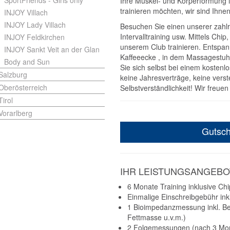
SportFriends - Girls only
Ihre Muskel- und Körperformung i
trainieren möchten, wir sind Ihnen
INJOY Villach
INJOY Lady Villach
Besuchen Sie einen unserer zahlr
Intervalltraining usw. Mittels Chip
INJOY Feldkirchen
unserem Club trainieren. Entspan
INJOY Sankt Veit an der Glan
Kaffeeecke , in dem Massagestuh
Body and Sun
Sie sich selbst bei einem kostenl
Salzburg
keine Jahresverträge, keine verste
Oberösterreich
Selbstverständlichkeit! Wir freue
Tirol
Vorarlberg
Gutsch
IHR LEISTUNGSANGEBO
6 Monate Training inklusive Chip
Einmalige Einschreibgebühr ink
1 Bioimpedanzmessung inkl. Be
Fettmasse u.v.m.)
2 Folgemessungen (nach 3 Mo