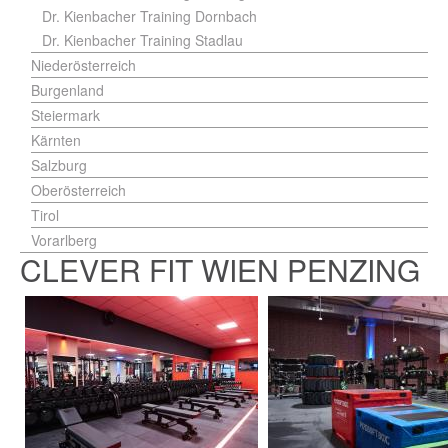
Dr. Kienbacher Training Dornbach
Dr. Kienbacher Training Stadlau
Niederösterreich
Burgenland
Steiermark
Kärnten
Salzburg
Oberösterreich
Tirol
Vorarlberg
CLEVER FIT WIEN PENZING