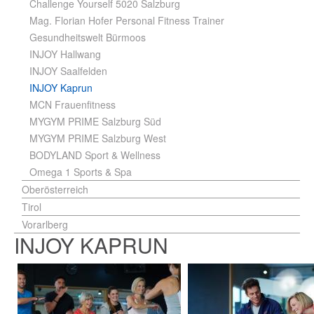
Challenge Yourself 5020 Salzburg
Mag. Florian Hofer Personal Fitness Trainer
Gesundheitswelt Bürmoos
INJOY Hallwang
INJOY Saalfelden
INJOY Kaprun
MCN Frauenfitness
MYGYM PRIME Salzburg Süd
MYGYM PRIME Salzburg West
BODYLAND Sport & Wellness
Omega 1 Sports & Spa
Oberösterreich
Tirol
Vorarlberg
INJOY KAPRUN