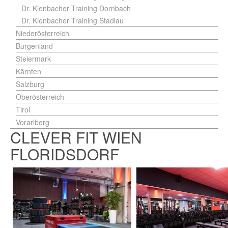
Dr. Kienbacher Training Dornbach
Dr. Kienbacher Training Stadlau
Niederösterreich
Burgenland
Steiermark
Kärnten
Salzburg
Oberösterreich
Tirol
Vorarlberg
CLEVER FIT WIEN
FLORIDSDORF