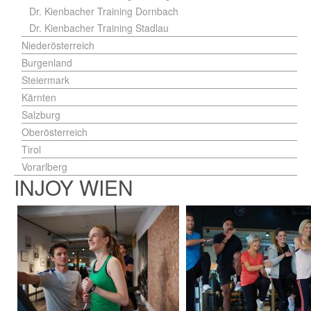
Dr. Kienbacher Training Dornbach
Dr. Kienbacher Training Stadlau
Niederösterreich
Burgenland
Steiermark
Kärnten
Salzburg
Oberösterreich
Tirol
Vorarlberg
INJOY WIEN