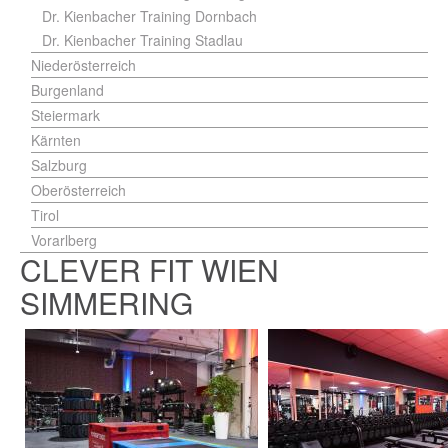
Dr. Kienbacher Training Dornbach
Dr. Kienbacher Training Stadlau
Niederösterreich
Burgenland
Steiermark
Kärnten
Salzburg
Oberösterreich
Tirol
Vorarlberg
CLEVER FIT WIEN
SIMMERING