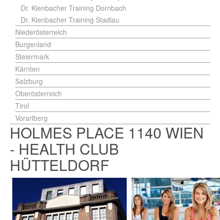
Dr. Kienbacher Training Dornbach
Dr. Kienbacher Training Stadlau
Niederösterreich
Burgenland
Steiermark
Kärnten
Salzburg
Oberösterreich
Tirol
Vorarlberg
HOLMES PLACE 1140 WIEN
- HEALTH CLUB
HÜTTELDORF