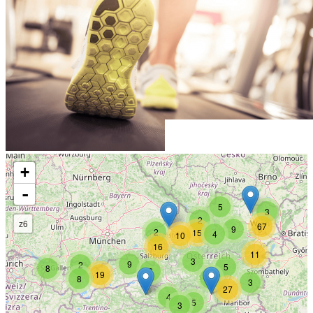
+
-
5
3
2
z6
67
9
2
15
4
10
16
11
3
9
2
5
8
6
19
3
8
3
27
4
5
3