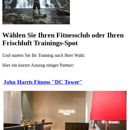
Wählen Sie Ihren Fitnessclub oder Ihren
Frischluft Trainings-Spot
Und starten Sie Ihr Training nach Ihrer Wahl.
Hier ein kurzer Auszug einiger Partner:
John Harris Fitness "DC Tower"
Kieser Training 1090 Wien
Therme Wien Fitness
Manhattan Nord
Fitness Dorner
VIBES FITNESS® Südtiroler Platz Graz
John Harris Fitness Graz